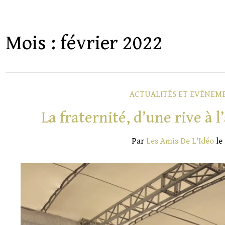
Mois :
février 2022
ACTUALITÉS ET EVÉNEM
La fraternité, d’une rive à 
Par
Les Amis De L'Idéo
le